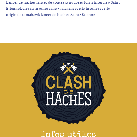
Lancer de haches
lancer de couteaux
nouveau loisir
interview
Saint-
Etienne
Loire
42
insolite
saint-valentin
sortie insolite
sortie
originale
tomahawk
lancer de haches Saint-Etienne
Infos utiles