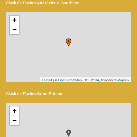
Clash de Haches Andrézieux-Bouthéon
+
−
Leaflet
| ©
OpenStreetMap
,
CC-BY-SA
, Imagery ©
Mapbox
Clash de Haches Saint-Étienne
+
−