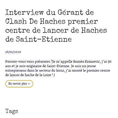
INFOS PRATIQUES
Interview du Gérant de
Clash De Haches premier
ÉVÉNEMENTS
centre de lancer de Haches
de Saint-Etienne
RÉSERVER MA CIBLE
16/01/2020
BONS CADEAUX
Pouvez-vous vous présenter ?Je m’appelle Roméo Kozarevic, j’ai 30
ans et je suis originaire de Saint-Etienne. Je suis un jeune
entrepreneur dans le secteur du loisir, j’ai monté le premier centre
ACTUALITÉS
de lancer de hache de la Loire ! J
En savoir plus »
Tags