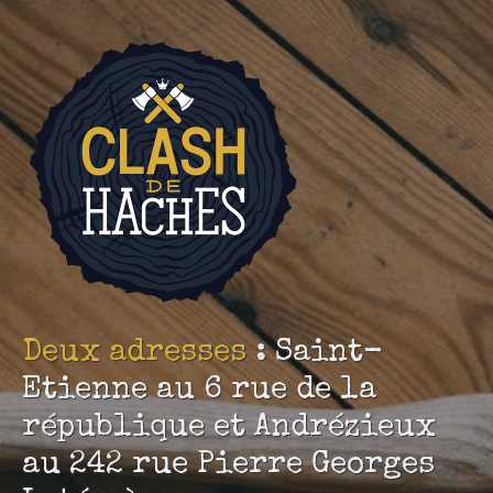
INFOS PRATIQUES
ÉVÉNEMENTS
RÉSERVER MA CIBLE
BONS CADEAUX
ACTUALITÉS
Deux adresses
: Saint-
Etienne au 6 rue de la
république et Andrézieux
au 242 rue Pierre Georges