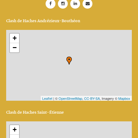
Clash de Haches Andrézieux-Bouthéon
+
−
Leaflet
| ©
OpenStreetMap
,
CC-BY-SA
, Imagery ©
Mapbox
Clash de Haches Saint-Étienne
+