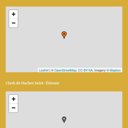
+
−
Leaflet
| ©
OpenStreetMap
,
CC-BY-SA
, Imagery ©
Mapbox
Clash de Haches Saint-Étienne
+
−