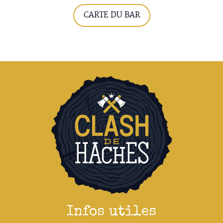
CARTE DU BAR
INFOS PRATIQUES
ÉVÉNEMENTS
RÉSERVER MA CIBLE
BONS CADEAUX
ACTUALITÉS
Infos utiles