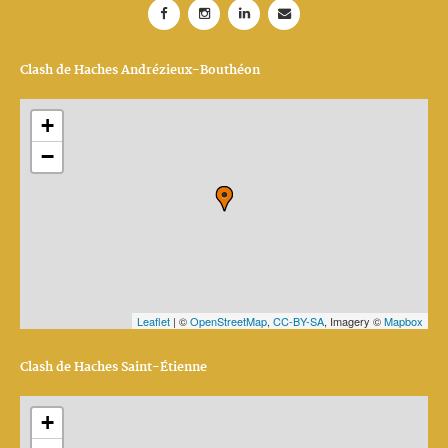
Clash de Haches Andrézieux-Bouthéon
+
−
Leaflet
| ©
OpenStreetMap
,
CC-BY-SA
, Imagery ©
Mapbox
Clash de Haches Saint-Étienne
+