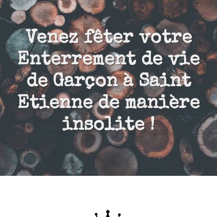
INFOS PRATIQUES
Venez fêter votre
ÉVÉNEMENTS
Enterrement de vie
RÉSERVER MA CIBLE
de Garçon à Saint
Etienne de manière
BONS CADEAUX
insolite !
ACTUALITÉS