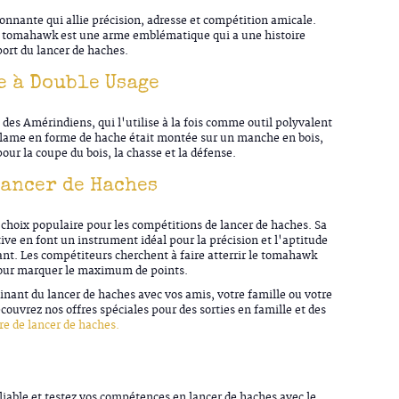
ionnante qui allie précision, adresse et compétition amicale.
le tomahawk est une arme emblématique qui a une histoire
ort du lancer de haches.
e à Double Usage
des Amérindiens, qui l'utilise à la fois comme outil polyvalent
lame en forme de hache était montée sur un manche en bois,
our la coupe du bois, la chasse et la défense.
Lancer de Haches
choix populaire pour les compétitions de lancer de haches. Sa
ive en font un instrument idéal pour la précision et l'aptitude
t. Les compétiteurs cherchent à faire atterrir le tomahawk
t pour marquer le maximum de points.
inant du lancer de haches avec vos amis, votre famille ou votre
couvrez nos offres spéciales pour des sorties en famille et des
re de lancer de haches.
able et testez vos compétences en lancer de haches avec le