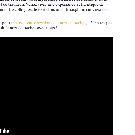
 de tradition. Venez vivre une expérience authentique de
 entre collègues, le tout dans une atmosphère conviviale et
et pour
réserver votre session de lancer de haches
, n'hésitez pas
n du lancer de haches avec nous !