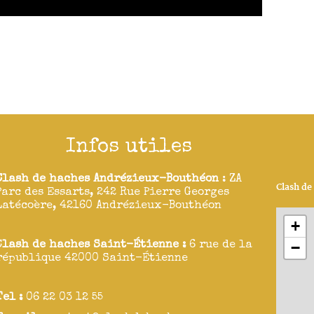
Infos utiles
Clash de haches Andrézieux-Bouthéon
: ZA
Clash d
Parc des Essarts, 242 Rue Pierre Georges
Latécoère, 42160 Andrézieux-Bouthéon
+
−
C
lash de haches Saint-Étienne :
6 rue de la
république 42000 Saint-Étienne
Tel :
06 22 03 12 55