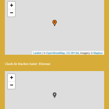
+
−
Leaflet
| ©
OpenStreetMap
,
CC-BY-SA
, Imagery ©
Mapbox
Clash de Haches Saint-Étienne
+
−