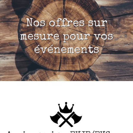
INFOS PRATIQUES
Nos offres sur
ÉVÉNEMENTS
mesure pour vos
RÉSERVER MA CIBLE
événements
BONS CADEAUX
ACTUALITÉS